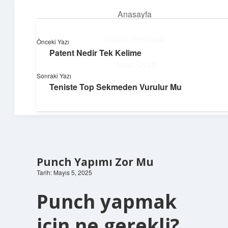
Anasayfa
menüyü
aç
Gizlilik Politikası
Önceki Yazı
Patent Nedir Tek Kelime
Neşeli Bilgi Durağı
Yasal Uyarı
Sonraki Yazı
Hızlı hikayelerle gününü şenlendir!
Teniste Top Sekmeden Vurulur Mu
Hakkımızda
Punch Yapımı Zor Mu
Tarih: Mayıs 5, 2025
Punch yapmak
için ne gerekli?