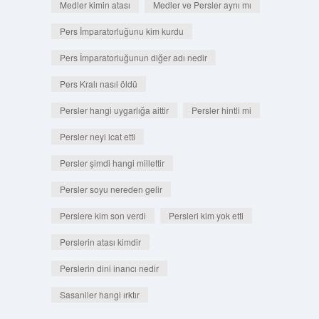
Medler kimin atası
Medler ve Persler aynı mı
Pers İmparatorluğunu kim kurdu
Pers İmparatorluğunun diğer adı nedir
Pers Kralı nasıl öldü
Persler hangi uygarlığa aittir
Persler hintli mi
Persler neyi icat etti
Persler şimdi hangi millettir
Persler soyu nereden gelir
Perslere kim son verdi
Persleri kim yok etti
Perslerin atası kimdir
Perslerin dini inancı nedir
Sasaniler hangi ırktır