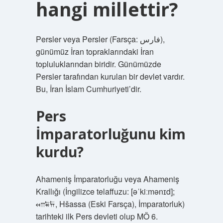
hangi millettir?
Persler veya Persler (Farsça: فارس),
günümüz İran topraklarındaki İran
topluluklarından biridir. Günümüzde
Persler tarafından kurulan bir devlet vardır.
Bu, İran İslam Cumhuriyeti’dir.
Pers
İmparatorluğunu kim
kurdu?
Ahameniş İmparatorluğu veya Ahameniş
Krallığı (İngilizce telaffuzu: [əˈkiːmənɪd];
𐎧𐏁𐏂, Hšassa (Eski Farsça), İmparatorluk)
tarihteki ilk Pers devleti olup MÖ 6.