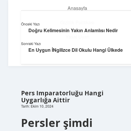
Anasayfa
menüyü
aç
Gizlilik Politikası
Önceki Yazı
Doğru Kelimesinin Yakın Anlamlısı Nedir
Neşeli Bilgi Durağı
Yasal Uyarı
Sonraki Yazı
Hızlı hikayelerle gününü şenlendir!
En Uygun İNgilizce Dil Okulu Hangi Ülkede
Hakkımızda
Pers Imparatorluğu Hangi
Uygarlığa Aittir
Tarih: Ekim 10, 2024
Persler şimdi