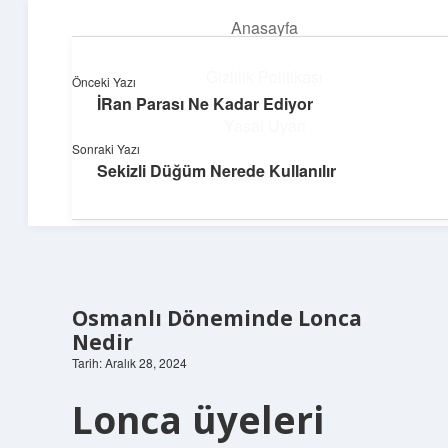
Anasayfa
menüyü
aç
Gizlilik Politikası
Önceki Yazı
İRan Parası Ne Kadar Ediyor
Neşeli Bilgi Durağı
Yasal Uyarı
Sonraki Yazı
Hızlı hikayelerle gününü şenlendir!
Sekizli Düğüm Nerede Kullanılır
Hakkımızda
Osmanlı Döneminde Lonca
Nedir
Tarih: Aralık 28, 2024
Lonca üyeleri