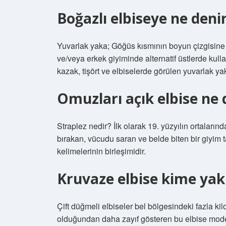
Boğazlı elbiseye ne deni
Yuvarlak yaka; Göğüs kısmının boyun çizgisine 
ve/veya erkek giyiminde alternatif üstlerde kullan
kazak, tişört ve elbiselerde görülen yuvarlak yak
Omuzları açık elbise ne 
Straplez nedir? İlk olarak 19. yüzyılın ortaları
bırakan, vücudu saran ve belde biten bir giyim ta
kelimelerinin birleşimidir.
Kruvaze elbise kime yakı
Çift düğmeli elbiseler bel bölgesindeki fazla ki
olduğundan daha zayıf gösteren bu elbise modeli