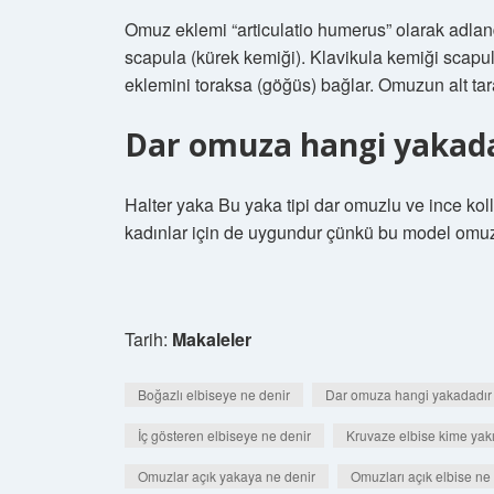
Omuz eklemi “articulatio humerus” olarak adland
scapula (kürek kemiği). Klavikula kemiği scapul
eklemini toraksa (göğüs) bağlar. Omuzun alt taraf
Dar omuza hangi yakad
Halter yaka Bu yaka tipi dar omuzlu ve ince koll
kadınlar için de uygundur çünkü bu model omuz
Tarih:
Makaleler
Boğazlı elbiseye ne denir
Dar omuza hangi yakadadır
İç gösteren elbiseye ne denir
Kruvaze elbise kime yakı
Omuzlar açık yakaya ne denir
Omuzları açık elbise ne