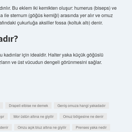
ırılır. Bu eklem iki kemikten oluşur: humerus (biseps) ve
a ile sternum (göğüs kemiği) arasında yer alır ve omuz
ındaki çukurluğa aksiller fossa (koltuk altı) denir.
adır?
u kadınlar için idealdir. Halter yaka küçük göğüslü
ların ve üst vücudun dengeli görünmesini sağlar.
Drapeli elbise ne demek
Geniş omuza hangi yakadadır
şır
Mor üstün altına ne giyilir
Omuz bölgesine ne denir
 denir
Omzu açık bluz altına ne giyilir
Prenses yaka nedir