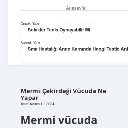
Anasayfa
menüyü
aç
Gizlilik Politikası
Önceki Yazı
Solaklar Tenis Oynayabilir Mi
Neşeli Bilgi Durağı
Yasal Uyarı
Sonraki Yazı
Hızlı hikayelerle gününü şenlendir!
Sma Hastalığı Anne Karnında Hangi Testle Anla
Hakkımızda
Mermi Çekirdeği Vücuda Ne
Yapar
Tarih: Kasım 12, 2024
Mermi vücuda