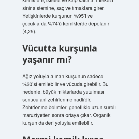
kemiklere, iskelet ve kalp kasına, merkezi
sinir sistemine, saç ve tırnaklara girer.
Yetişkinlerde kurşunun %95’i ve
çocuklarda %74’ü kemiklerde depolanır
(4,25).
Vücutta kurşunla
yaşanır mı?
Ağız yoluyla alınan kurşunun sadece
%20’si emilebilir ve vücuda girebilir. Bu
nedenle, büyük miktarlarda yutulması
sonucu ani zehirlenme nadirdir.
Zehirlenme belirtileri genellikle uzun süreli
maruziyetten sonra ortaya çıkar. Organik
kurşun da deri yoluyla emilebilir.