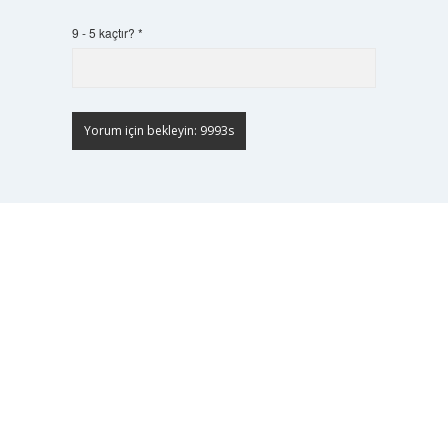
9 - 5 kaçtır?
*
Scrol
to
the
top