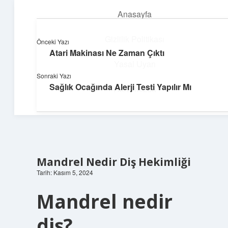
Anasayfa
menüyü
aç
Gizlilik Politikası
Önceki Yazı
Atari Makinası Ne Zaman Çıktı
Neşeli Bilgi Durağı
Yasal Uyarı
Sonraki Yazı
Hızlı hikayelerle gününü şenlendir!
Sağlık Ocağında Alerji Testi Yapılır Mı
Hakkımızda
Mandrel Nedir Diş Hekimliği
Tarih: Kasım 5, 2024
Mandrel nedir
diş?