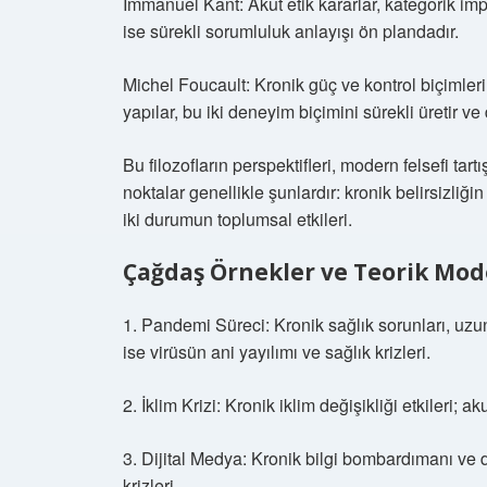
Immanuel Kant: Akut etik kararlar, kategorik imp
ise sürekli sorumluluk anlayışı ön plandadır.
Michel Foucault: Kronik güç ve kontrol biçimleri i
yapılar, bu iki deneyim biçimini sürekli üretir ve
Bu filozofların perspektifleri, modern felsefi tar
noktalar genellikle şunlardır: kronik belirsizliğin
iki durumun toplumsal etkileri.
Çağdaş Örnekler ve Teorik Mod
1. Pandemi Süreci: Kronik sağlık sorunları, uzun
ise virüsün ani yayılımı ve sağlık krizleri.
2. İklim Krizi: Kronik iklim değişikliği etkileri; a
3. Dijital Medya: Kronik bilgi bombardımanı ve di
krizleri.