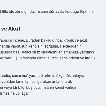
ktifle ele alındığında, insanın dünyayla kurduğu ilişkinin
 ve Akut
yapısını inceler. Buradan bakıldığında, kronik ve akut
amanda varoluşun kendisini sorgular. Heidegger’in
şunda nasıl kalıcı bir iz bıraktığını anlamamıza yardımcı
ir “varoluşun farkında olma” süreci içerisindedir ve kronik
roluş sarsıntısı” yaratır. Sartre’ın özgürlük anlayışı
ını yeniden tanımlaması gereken anlar olarak
 anı veya bir bilgi boşluğu, insanın kendi varlığını
irmesine yol açar.