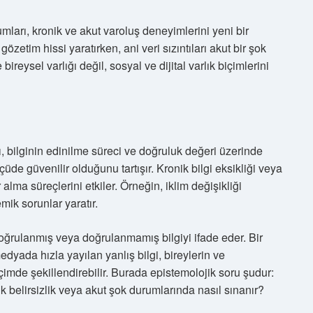
ları, kronik ve akut varoluş deneyimlerini yeni bir
gözetim hissi yaratırken, ani veri sızıntıları akut bir şok
ireysel varlığı değil, sosyal ve dijital varlık biçimlerini
, bilginin edinilme süreci ve doğruluk değeri üzerinde
lçüde güvenilir olduğunu tartışır. Kronik bilgi eksikliği veya
 alma süreçlerini etkiler. Örneğin, iklim değişikliği
mik sorunlar yaratır.
doğrulanmış veya doğrulanmamış bilgiyi ifade eder. Bir
 medyada hızla yayılan yanlış bilgi, bireylerin ve
içimde şekillendirebilir. Burada epistemolojik soru şudur:
k belirsizlik veya akut şok durumlarında nasıl sınanır?