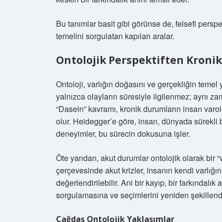
Bu tanımlar basit gibi görünse de, felsefi perspe
temelini sorgulatan kapıları aralar.
Ontolojik Perspektiften Kronik
Ontoloji, varlığın doğasını ve gerçekliğin temel 
yalnızca olayların süresiyle ilgilenmez; aynı z
“Dasein” kavramı, kronik durumların insan varolu
olur. Heidegger’e göre, insan, dünyada sürekli b
deneyimler, bu sürecin dokusuna işler.
Öte yandan, akut durumlar ontolojik olarak bir “va
çerçevesinde akut krizler, insanın kendi varlığ
değerlendirilebilir. Ani bir kayıp, bir farkındalık
sorgulamasına ve seçimlerini yeniden şekillend
Çağdaş Ontolojik Yaklaşımlar