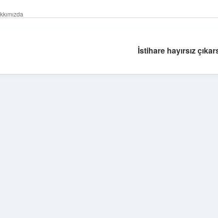
kkımızda
İstihare hayırsız çıka
Sidebar
ilbet yeni giriş 