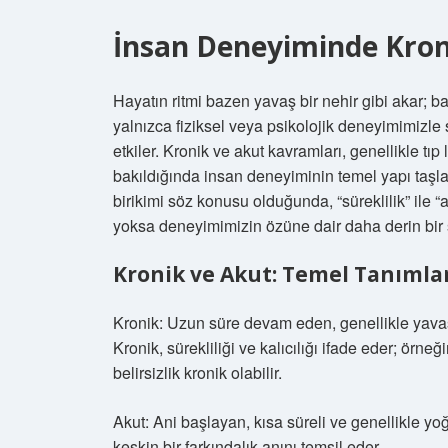
İnsan Deneyiminde Kronik
Hayatın ritmi bazen yavaş bir nehir gibi akar; ba
yalnızca fiziksel veya psikolojik deneyimimizle sı
etkiler. Kronik ve akut kavramları, genellikle tıp
bakıldığında insan deneyiminin temel yapı taşlar
birikimi söz konusu olduğunda, “süreklilik” ile “
yoksa deneyimimizin özüne dair daha derin bir
Kronik ve Akut: Temel Tanımla
Kronik: Uzun süre devam eden, genellikle yavaş
Kronik, sürekliliği ve kalıcılığı ifade eder; örneğ
belirsizlik kronik olabilir.
Akut: Ani başlayan, kısa süreli ve genellikle yo
keskin bir farkındalık anını temsil eder.