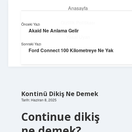
Anasayfa
menüyü
aç
Gizlilik Politikası
Önceki Yazı
Akaid Ne Anlama Gelir
Neşeli Bilgi Durağı
Yasal Uyarı
Sonraki Yazı
Hızlı hikayelerle gününü şenlendir!
Ford Connect 100 Kilometreye Ne Yak
Hakkımızda
Kontinü Dikiş Ne Demek
Tarih: Haziran 8, 2025
Continue dikiş
ne demek?