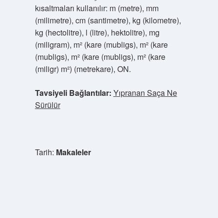
kısaltmaları kullanılır: m (metre), mm
(milimetre), cm (santimetre), kg (kilometre),
kg (hectolitre), l (litre), hektolitre), mg
(miligram), m² (kare (mubligs), m² (kare
(mubligs), m² (kare (mubligs), m² (kare
(miligr) m²) (metrekare), ON.
Tavsiyeli Bağlantılar:
Yıpranan Saça Ne
Sürülür
Tarih:
Makaleler