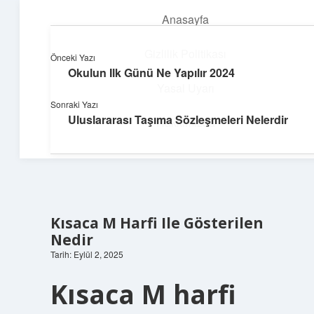
Anasayfa
menüyü
aç
Gizlilik Politikası
Önceki Yazı
Okulun Ilk Günü Ne Yapılır 2024
Neşeli Bilgi Durağı
Yasal Uyarı
Sonraki Yazı
Hızlı hikayelerle gününü şenlendir!
Uluslararası Taşıma Sözleşmeleri Nelerdir
Hakkımızda
Kısaca M Harfi Ile Gösterilen
Nedir
Tarih: Eylül 2, 2025
Kısaca M harfi