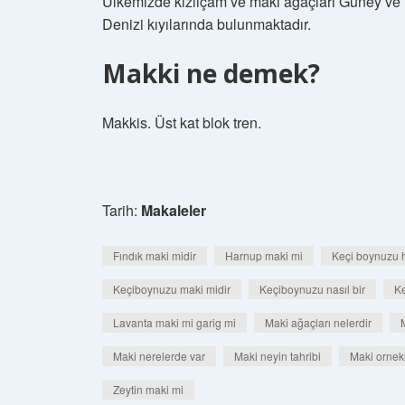
Ülkemizde kızılçam ve maki ağaçları Güney ve 
Denizi kıyılarında bulunmaktadır.
Makki ne demek?
Makkis. Üst kat blok tren.
Tarih:
Makaleler
Fındık maki midir
Harnup maki mi
Keçi boynuzu 
Keçiboynuzu maki midir
Keçiboynuzu nasıl bir
Ke
Lavanta maki mi garig mi
Maki ağaçları nelerdir
Maki nerelerde var
Maki neyin tahribi
Maki ornekl
Zeytin maki mi