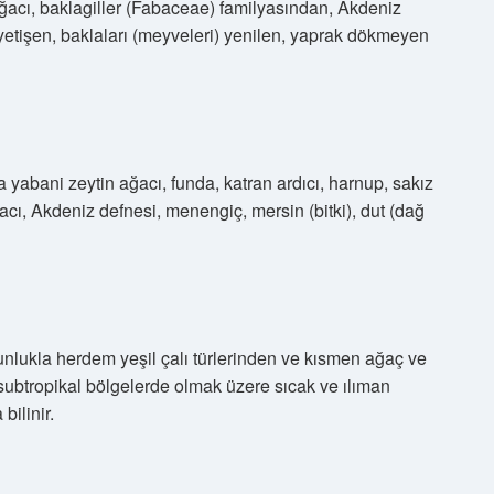
acı, baklagiller (Fabaceae) familyasından, Akdeniz
yetişen, baklaları (meyveleri) yenilen, yaprak dökmeyen
 yabani zeytin ağacı, funda, katran ardıcı, harnup, sakız
cı, Akdeniz defnesi, menengiç, mersin (bitki), dut (dağ
nlukla herdem yeşil çalı türlerinden ve kısmen ağaç ve
e subtropikal bölgelerde olmak üzere sıcak ve ılıman
bilinir.