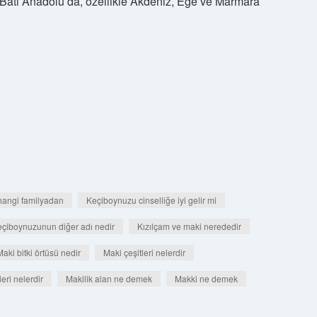
Batı Anadolu’da, özellikle Akdeniz, Ege ve Marmara
hangi familyadan
Keçiboynuzu cinselliğe iyi gelir mi
çiboynuzunun diğer adı nedir
Kızılçam ve maki nerededir
Maki bitki örtüsü nedir
Maki çeşitleri nelerdir
eri nelerdir
Makilik alan ne demek
Makki ne demek