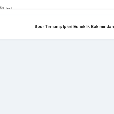
kkımızda
Spor Tırmanış Ipleri Esneklik Bakımından 
Sidebar
ilbet yeni giriş