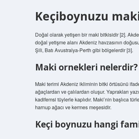
Keçiboynuzu maki
Doğal olarak yetişen bir maki bitkisidir [2]. Ak
doğal yetişme alanı Akdeniz havzasının doğusu
Şili, Batı Avustralya-Perth gibi bölgelerdir [3].
Maki ornekleri nelerdir?
Maki terimi Akdeniz ikliminin bitki örtüsünü ifa
ağaçlardan ve çalılardan oluşur. Yaprakları ya
kadifemsi tüylerle kaplıdır. Maki’nin başlıca türl
harnup ağacı ve kermes meşesidir.
Keçi boynuzu hangi fam