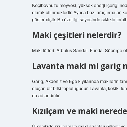
Keçiboynuzu meyvesi, yüksek enerji içeriği nede
olarak bilinmektedir. Ayrıca bazı araştırmalar, k
göstermiştir. Bu özelliği sayesinde sıklıkla terci
Maki çeşitleri nelerdir?
Maki türleri: Arbutus Sandal. Funda. Süpürge 
Lavanta maki mi garig 
Garig, Akdeniz ve Ege kıyılarında makilerin tahr
oluşan bir bitki topluluğudur. Lavanta, kekik, fu
da adlandırılır.
Kızılçam ve maki nerede
Ülkemizde kızılçam ve maki ağaçları Güney ve 