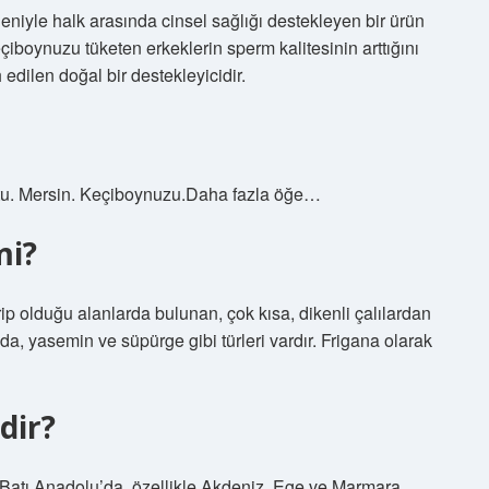
niyle halk arasında cinsel sağlığı destekleyen bir ürün
eçiboynuzu tüketen erkeklerin sperm kalitesinin arttığını
h edilen doğal bir destekleyicidir.
otu. Mersin. Keçiboynuzu.Daha fazla öğe…
mi?
ip olduğu alanlarda bulunan, çok kısa, dikenli çalılardan
nda, yasemin ve süpürge gibi türleri vardır. Frigana olarak
dir?
Batı Anadolu’da, özellikle Akdeniz, Ege ve Marmara