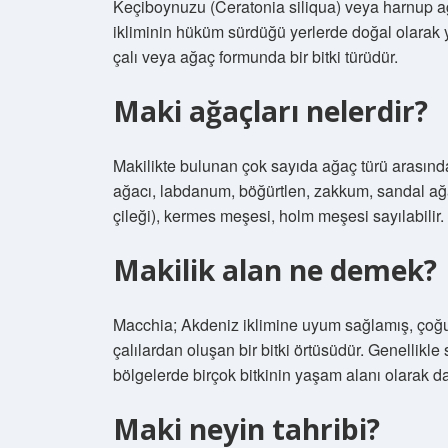
Keçiboynuzu (Ceratonia siliqua) veya harnup ağ
ikliminin hüküm sürdüğü yerlerde doğal olarak 
çalı veya ağaç formunda bir bitki türüdür.
Maki ağaçları nelerdir?
Makilikte bulunan çok sayıda ağaç türü arasında
ağacı, labdanum, böğürtlen, zakkum, sandal ağa
çileği), kermes meşesi, holm meşesi sayılabilir.
Makilik alan ne demek?
Macchia; Akdeniz iklimine uyum sağlamış, çoğu
çalılardan oluşan bir bitki örtüsüdür. Genellikl
bölgelerde birçok bitkinin yaşam alanı olarak da 
Maki neyin tahribi?