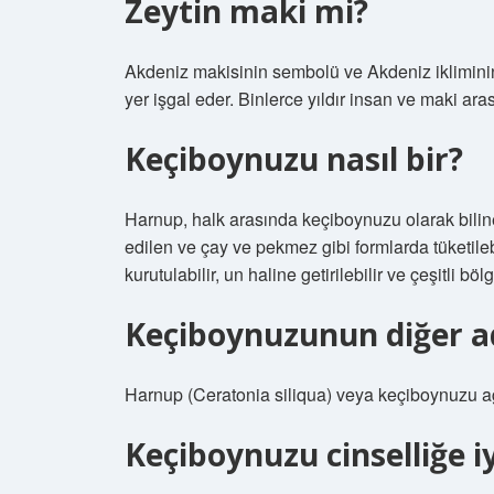
Zeytin maki mi?
Akdeniz makisinin sembolü ve Akdeniz ikliminin s
yer işgal eder. Binlerce yıldır insan ve maki aras
Keçiboynuzu nasıl bir?
Harnup, halk arasında keçiboynuzu olarak biline
edilen ve çay ve pekmez gibi formlarda tüketileb
kurutulabilir, un haline getirilebilir ve çeşitli bö
Keçiboynuzunun diğer ad
Harnup (Ceratonia siliqua) veya keçiboynuzu ağa
Keçiboynuzu cinselliğe iy