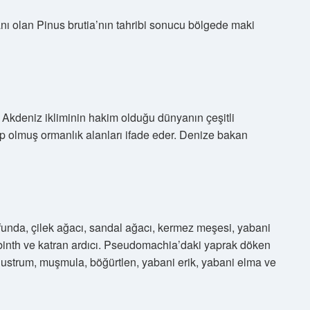
ı olan Pinus brutia’nın tahribi sonucu bölgede maki
 Akdeniz ikliminin hakim olduğu dünyanın çeşitli
p olmuş ormanlık alanları ifade eder. Denize bakan
unda, çilek ağacı, sandal ağacı, kermez meşesi, yabani
binth ve katran ardıcı. Pseudomachia’daki yaprak döken
 ligustrum, muşmula, böğürtlen, yabani erik, yabani elma ve