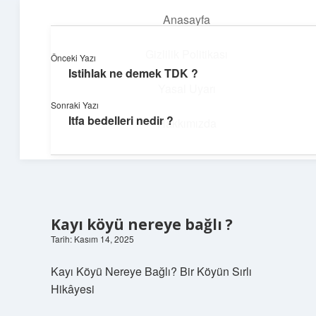
Anasayfa
menüyü
aç
Gizlilik Politikası
Önceki Yazı
Istihlak ne demek TDK ?
Neşeli Bilgi Durağı
Yasal Uyarı
Sonraki Yazı
Hızlı hikayelerle gününü şenlendir!
Itfa bedelleri nedir ?
Hakkımızda
Kayı köyü nereye bağlı ?
Tarih: Kasım 14, 2025
Kayı Köyü Nereye Bağlı? Bir Köyün Sırlı
Hikâyesi