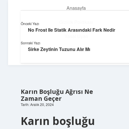
Anasayfa
menüyü
aç
Gizlilik Politikası
Önceki Yazı
No Frost Ile Statik Arasındaki Fark Nedir
Neşeli Bilgi Durağı
Yasal Uyarı
Sonraki Yazı
Hızlı hikayelerle gününü şenlendir!
Sirke Zeytinin Tuzunu Alır Mı
Hakkımızda
Karın Boşluğu Ağrısı Ne
Zaman Geçer
Tarih: Aralık 20, 2024
Karın boşluğu