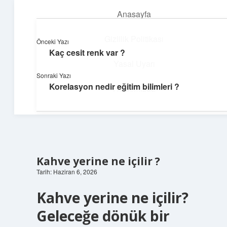
Anasayfa
menüyü
aç
Gizlilik Politikası
Önceki Yazı
Kaç cesit renk var ?
Neşeli Bilgi Durağı
Yasal Uyarı
Sonraki Yazı
Hızlı hikayelerle gününü şenlendir!
Korelasyon nedir eğitim bilimleri ?
Hakkımızda
Kahve yerine ne içilir ?
Tarih: Haziran 6, 2026
Kahve yerine ne içilir?
Geleceğe dönük bir