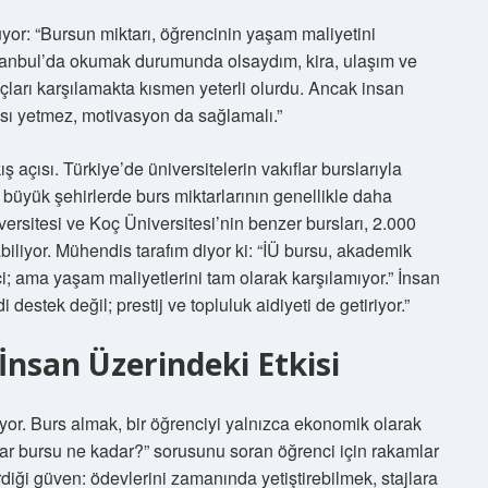
or: “Bursun miktarı, öğrencinin yaşam maliyetini
stanbul’da okumak durumunda olsaydım, kira, ulaşım ve
yaçları karşılamakta kısmen yeterli olurdu. Ancak insan
ması yetmez, motivasyon da sağlamalı.”
ış açısı. Türkiye’de üniversitelerin vakıflar burslarıyla
i büyük şehirlerde burs miktarlarının genellikle daha
rsitesi ve Koç Üniversitesi’nin benzer bursları, 2.000
biliyor. Mühendis tarafım diyor ki: “İÜ bursu, akademik
i; ama yaşam maliyetlerini tam olarak karşılamıyor.” İnsan
estek değil; prestij ve topluluk aidiyeti de getiriyor.”
İnsan Üzerindeki Etkisi
yor. Burs almak, bir öğrenciyi yalnızca ekonomik olarak
ıflar bursu ne kadar?” sorusunu soran öğrenci için rakamlar
iği güven: ödevlerini zamanında yetiştirebilmek, stajlara