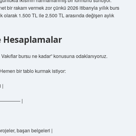
, çoğunlukla ikisinin harmanlanmış bir formunu sunuyor.
et bir rakam vermek zor çünkü 2026 itibarıyla yıllık burs
şık olarak 1.500 TL ile 2.500 TL arasında değişen aylık
ve Hesaplamalar
Ü Vakıflar bursu ne kadar” konusuna odaklanıyoruz.
Hemen bir tablo kurmak istiyor:
 |
————– |
ojeler, başarı belgeleri |