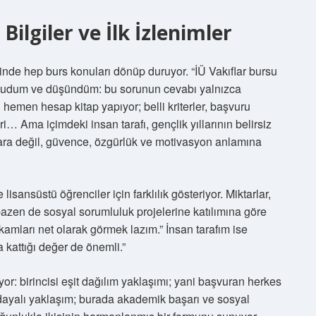
Bilgiler ve İlk İzlenimler
inde hep burs konuları dönüp duruyor. “İÜ Vakıflar bursu
okudum ve düşündüm: bu sorunun cevabı yalnızca
hemen hesap kitap yapıyor; belli kriterler, başvuru
i… Ama içimdeki insan tarafı, gençlik yıllarının belirsiz
 para değil, güvence, özgürlük ve motivasyon anlamına
 lisansüstü öğrenciler için farklılık gösteriyor. Miktarlar,
bazen de sosyal sorumluluk projelerine katılımına göre
kamları net olarak görmek lazım.” İnsan tarafım ise
 kattığı değer de önemli.”
yor: birincisi eşit dağılım yaklaşımı; yani başvuran herkes
a dayalı yaklaşım; burada akademik başarı ve sosyal