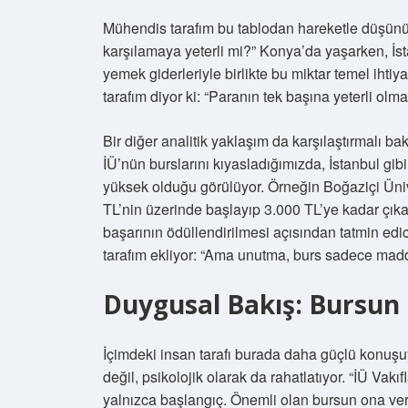
Mühendis tarafım bu tablodan hareketle düşünüy
karşılamaya yeterli mi?” Konya’da yaşarken, İ
yemek giderleriyle birlikte bu miktar temel ihti
tarafım diyor ki: “Paranın tek başına yeterli ol
Bir diğer analitik yaklaşım da karşılaştırmalı bak
İÜ’nün burslarını kıyasladığımızda, İstanbul gib
yüksek olduğu görülüyor. Örneğin Boğaziçi Ünive
TL’nin üzerinde başlayıp 3.000 TL’ye kadar çıka
başarının ödüllendirilmesi açısından tatmin edic
tarafım ekliyor: “Ama unutma, burs sadece maddi d
Duygusal Bakış: Bursun 
İçimdeki insan tarafı burada daha güçlü konuşu
değil, psikolojik olarak da rahatlatıyor. “İÜ Vak
yalnızca başlangıç. Önemli olan bursun ona verd