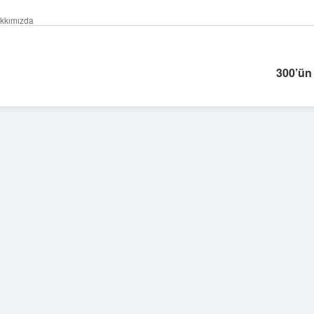
kkımızda
300’ün 
Sidebar
ilbet yeni giriş