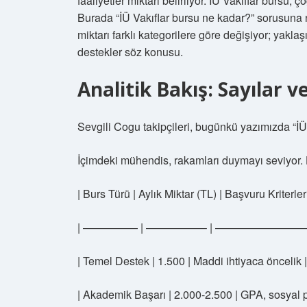
faaliyetler miktarı belirliyor. İÜ Vakıflar bursu
Burada “İÜ Vakıflar bursu ne kadar?” sorusuna n
miktarı farklı kategorilere göre değişiyor; yakla
destekler söz konusu.
Analitik Bakış: Sayılar 
Sevgili Cogu takipçileri, bugünkü yazımızda “İ
İçimdeki mühendis, rakamları duymayı seviyor. 
| Burs Türü | Aylık Miktar (TL) | Başvuru Kriterleri
| ————— | —————– | ————————
| Temel Destek | 1.500 | Maddi ihtiyaca öncelik |
| Akademik Başarı | 2.000-2.500 | GPA, sosyal pr