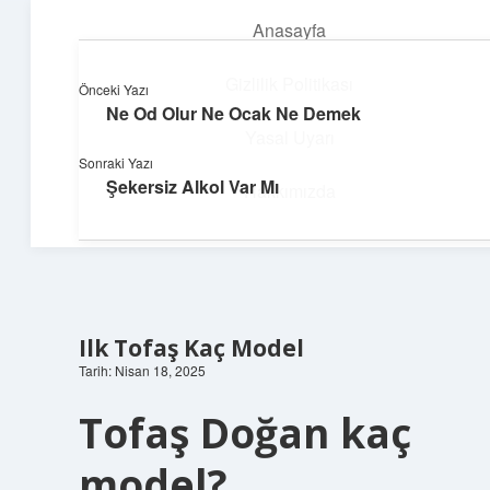
Anasayfa
menüyü
aç
Gizlilik Politikası
Önceki Yazı
Ne Od Olur Ne Ocak Ne Demek
Neşeli Bilgi Durağı
Yasal Uyarı
Sonraki Yazı
Hızlı hikayelerle gününü şenlendir!
Şekersiz Alkol Var Mı
Hakkımızda
Ilk Tofaş Kaç Model
Tarih: Nisan 18, 2025
Tofaş Doğan kaç
model?