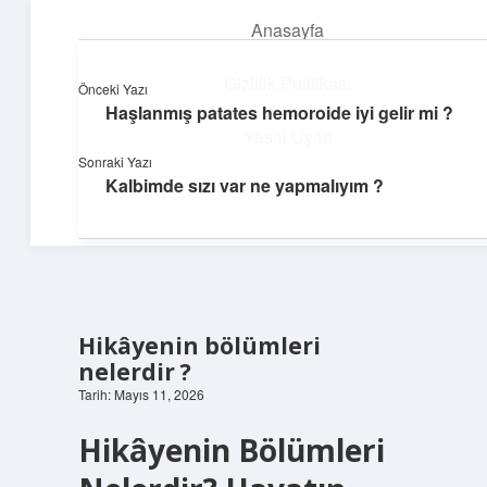
Anasayfa
menüyü
aç
Gizlilik Politikası
Önceki Yazı
Haşlanmış patates hemoroide iyi gelir mi ?
Neşeli Bilgi Durağı
Yasal Uyarı
Sonraki Yazı
Hızlı hikayelerle gününü şenlendir!
Kalbimde sızı var ne yapmalıyım ?
Hakkımızda
Hikâyenin bölümleri
nelerdir ?
Tarih: Mayıs 11, 2026
Hikâyenin Bölümleri