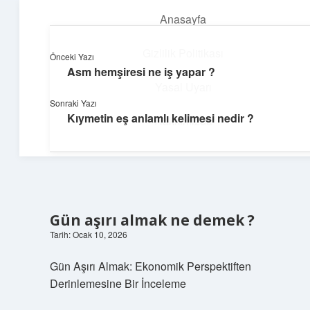
Anasayfa
menüyü
aç
Gizlilik Politikası
Önceki Yazı
Asm hemşiresi ne iş yapar ?
Neşeli Bilgi Durağı
Yasal Uyarı
Sonraki Yazı
Hızlı hikayelerle gününü şenlendir!
Kıymetin eş anlamlı kelimesi nedir ?
Hakkımızda
Gün aşırı almak ne demek ?
Tarih: Ocak 10, 2026
Gün Aşırı Almak: Ekonomik Perspektiften
Derinlemesine Bir İnceleme