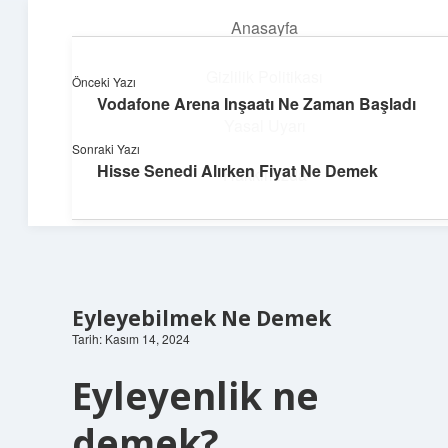
Anasayfa
menüyü
aç
Gizlilik Politikası
Önceki Yazı
Vodafone Arena Inşaatı Ne Zaman Başladı
Neşeli Bilgi Durağı
Yasal Uyarı
Sonraki Yazı
Hızlı hikayelerle gününü şenlendir!
Hisse Senedi Alırken Fiyat Ne Demek
Hakkımızda
Eyleyebilmek Ne Demek
Tarih: Kasım 14, 2024
Eyleyenlik ne
demek?