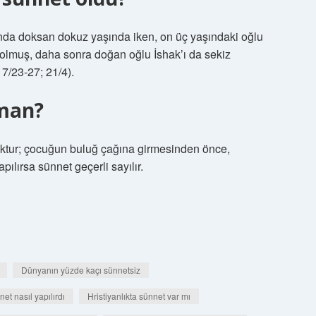
ığında doksan dokuz yaşında iken, on üç yaşındaki oğlu
t olmuş, daha sonra doğan oğlu İshak’ı da sekiz
17/23-27; 21/4).
aman?
yoktur; çocuğun buluğ çağına girmesinden önce,
ılırsa sünnet geçerli sayılır.
Dünyanın yüzde kaçı sünnetsiz
et nasıl yapılırdı
Hristiyanlıkta sünnet var mı