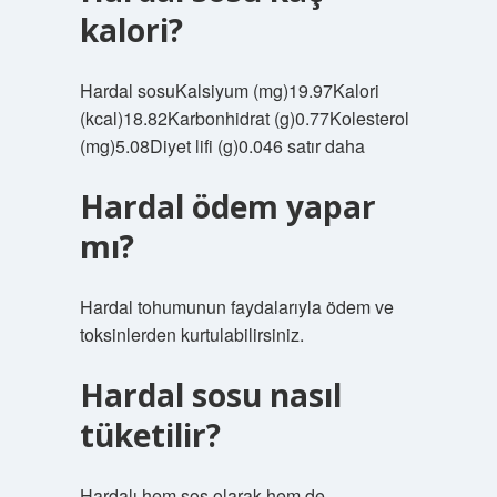
kalori?
Hardal sosuKalsiyum (mg)19.97Kalori
(kcal)18.82Karbonhidrat (g)0.77Kolesterol
(mg)5.08Diyet lifi (g)0.046 satır daha
Hardal ödem yapar
mı?
Hardal tohumunun faydalarıyla ödem ve
toksinlerden kurtulabilirsiniz.
Hardal sosu nasıl
tüketilir?
Hardalı hem sos olarak hem de