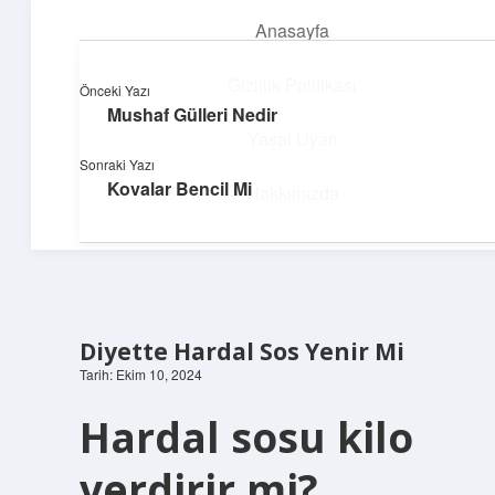
Anasayfa
menüyü
aç
Gizlilik Politikası
Önceki Yazı
Mushaf Gülleri Nedir
Neşeli Bilgi Durağı
Yasal Uyarı
Sonraki Yazı
Hızlı hikayelerle gününü şenlendir!
Kovalar Bencil Mi
Hakkımızda
Diyette Hardal Sos Yenir Mi
Tarih: Ekim 10, 2024
Hardal sosu kilo
verdirir mi?