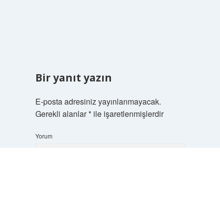
Bir yanıt yazın
E-posta adresiniz yayınlanmayacak.
Gerekli alanlar
*
ile işaretlenmişlerdir
Yorum
Scrol
to
the
top