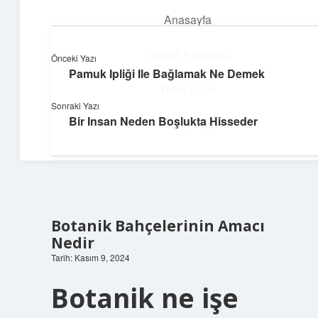
Anasayfa
menüyü
aç
Gizlilik Politikası
Önceki Yazı
Pamuk Ipliği Ile Bağlamak Ne Demek
Neşeli Bilgi Durağı
Yasal Uyarı
Sonraki Yazı
Hızlı hikayelerle gününü şenlendir!
Bir Insan Neden Boşlukta Hisseder
Hakkımızda
Botanik Bahçelerinin Amacı
Nedir
Tarih: Kasım 9, 2024
Botanik ne işe