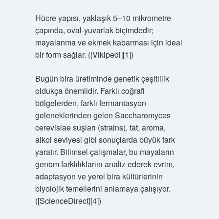
Hücre yapısı, yaklaşık 5–10 mikrometre
çapında, oval‑yuvarlak biçimdedir;
mayalanma ve ekmek kabarması için ideal
bir form sağlar. ([Vikipedi][1])
Bugün bira üretiminde genetik çeşitlilik
oldukça önemlidir. Farklı coğrafi
bölgelerden, farklı fermantasyon
geleneklerinden gelen Saccharomyces
cerevisiae suşları (strains), tat, aroma,
alkol seviyesi gibi sonuçlarda büyük fark
yaratır. Bilimsel çalışmalar, bu mayaların
genom farklılıklarını analiz ederek evrim,
adaptasyon ve yerel bira kültürlerinin
biyolojik temellerini anlamaya çalışıyor.
([ScienceDirect][4])