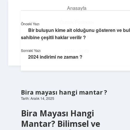
Anasayfa
menüyü
aç
Gizlilik Politikası
Önceki Yazı
Bir buluşun kime ait olduğunu gösteren ve bu
Neşeli Bilgi Durağı
Yasal Uyarı
sahibine çeşitli haklar verilir ?
Hızlı hikayelerle gününü şenlendir!
Hakkımızda
Sonraki Yazı
2024 indirimi ne zaman ?
Bira mayası hangi mantar ?
Tarih: Aralık 14, 2025
Bira Mayası Hangi
Mantar? Bilimsel ve