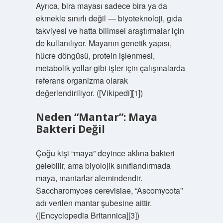
Ayrıca, bira mayası sadece bira ya da
ekmekle sınırlı değil — biyoteknoloji, gıda
takviyesi ve hatta bilimsel araştırmalar için
de kullanılıyor. Mayanın genetik yapısı,
hücre döngüsü, protein işlenmesi,
metabolik yollar gibi işler için çalışmalarda
referans organizma olarak
değerlendiriliyor. ([Vikipedi][1])
Neden “Mantar”: Maya
Bakteri Değil
Çoğu kişi “maya” deyince aklına bakteri
gelebilir, ama biyolojik sınıflandırmada
maya, mantarlar alemindendir.
Saccharomyces cerevisiae, “Ascomycota”
adı verilen mantar şubesine aittir.
([Encyclopedia Britannica][3])