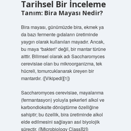
Tarihsel Bir İnceleme
Tanım: Bira Mayası Nedir?
Bira mayası, günümüzde bira, ekmek ya
da bazı fermente gıdaların üretiminde
yaygın olarak kullanılan mayadır. Ancak,
bu maya “bakteri” değil, bir mantar türüne
aittir. Bilimsel olarak adı Saccharomyces
cerevisiae olan bu mikroorganizma, tek
hücreli, tomurcuklanarak üreyen bir
mantardır. ([Vikipedi][1])
Saccharomyces cerevisiae, mayalanma
(fermantasyon) yoluyla şekerleri alkol ve
karbondioksite dönüştürme özelliğine
sahiptir; bu özellik, bira üretiminde alkol
elde edilmesini sağlayan asıl biyolojik
süreçtir. ([Microbiology Class][2])