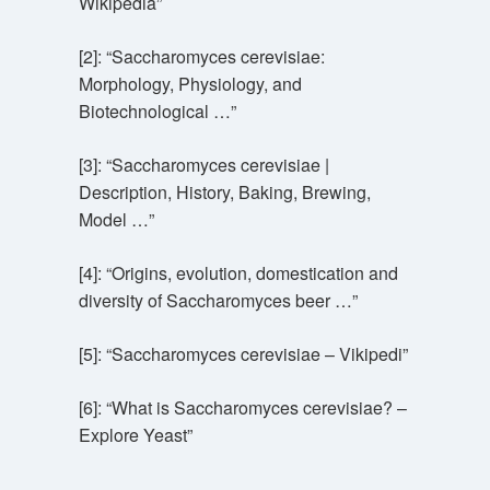
Wikipedia”
[2]: “Saccharomyces cerevisiae:
Morphology, Physiology, and
Biotechnological …”
[3]: “Saccharomyces cerevisiae |
Description, History, Baking, Brewing,
Model …”
[4]: “Origins, evolution, domestication and
diversity of Saccharomyces beer …”
[5]: “Saccharomyces cerevisiae – Vikipedi”
[6]: “What is Saccharomyces cerevisiae? –
Explore Yeast”