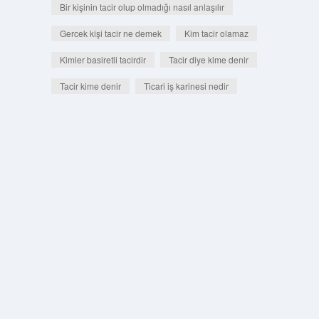
Bir kişinin tacir olup olmadığı nasıl anlaşılır
Gercek kişi tacir ne demek
Kim tacir olamaz
Kimler basiretli tacirdir
Tacir diye kime denir
Tacir kime denir
Ticari iş karinesi nedir