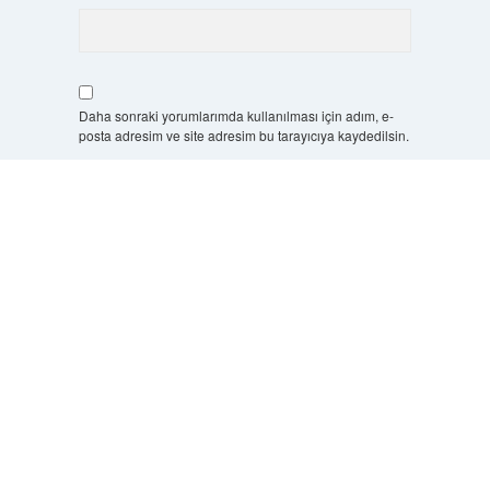
Daha sonraki yorumlarımda kullanılması için adım, e-
posta adresim ve site adresim bu tarayıcıya kaydedilsin.
Scrol
6 + 2 kaçtır?
*
to
the
top