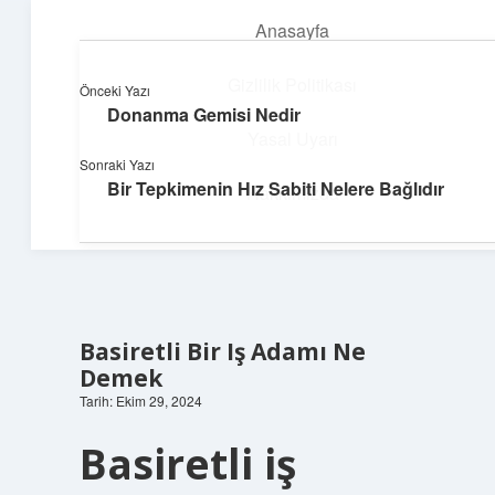
Anasayfa
menüyü
aç
Gizlilik Politikası
Önceki Yazı
Donanma Gemisi Nedir
Neşeli Bilgi Durağı
Yasal Uyarı
Sonraki Yazı
Hızlı hikayelerle gününü şenlendir!
Bir Tepkimenin Hız Sabiti Nelere Bağlıdır
Hakkımızda
Basiretli Bir Iş Adamı Ne
Demek
Tarih: Ekim 29, 2024
Basiretli iş