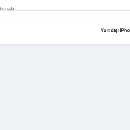
kkımızda
Yurt dışı iPho
Sidebar
ilbet yeni giriş