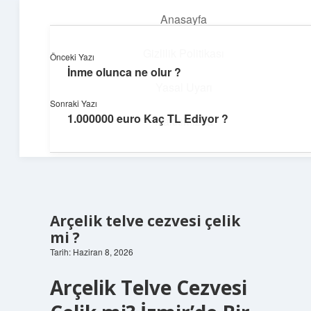
Anasayfa
menüyü
aç
Gizlilik Politikası
Önceki Yazı
İnme olunca ne olur ?
Neşeli Bilgi Durağı
Yasal Uyarı
Sonraki Yazı
Hızlı hikayelerle gününü şenlendir!
1.000000 euro Kaç TL Ediyor ?
Hakkımızda
Arçelik telve cezvesi çelik
mi ?
Tarih: Haziran 8, 2026
Arçelik Telve Cezvesi