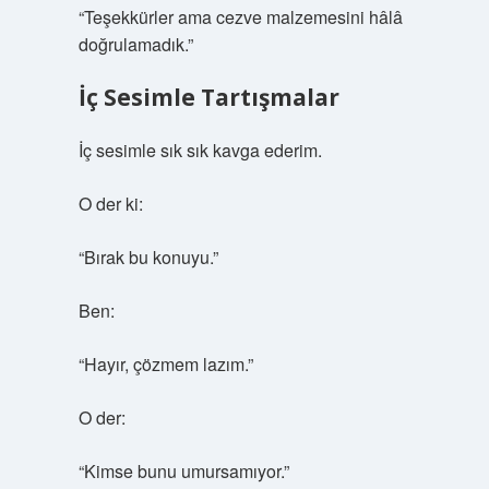
“Teşekkürler ama cezve malzemesini hâlâ
doğrulamadık.”
İç Sesimle Tartışmalar
İç sesimle sık sık kavga ederim.
O der ki:
“Bırak bu konuyu.”
Ben:
“Hayır, çözmem lazım.”
O der:
“Kimse bunu umursamıyor.”