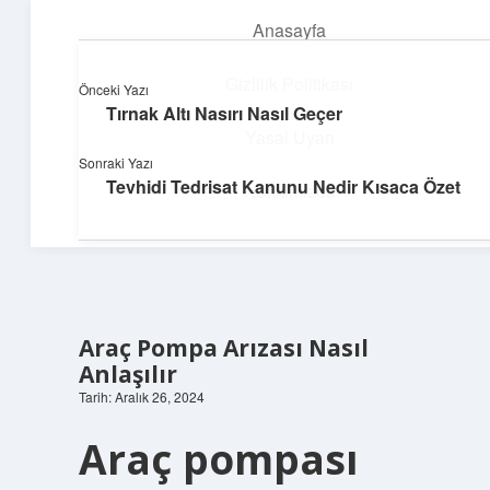
Anasayfa
menüyü
aç
Gizlilik Politikası
Önceki Yazı
Tırnak Altı Nasırı Nasıl Geçer
Neşeli Bilgi Durağı
Yasal Uyarı
Sonraki Yazı
Hızlı hikayelerle gününü şenlendir!
Tevhidi Tedrisat Kanunu Nedir Kısaca Özet
Hakkımızda
Araç Pompa Arızası Nasıl
Anlaşılır
Tarih: Aralık 26, 2024
Araç pompası