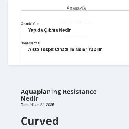
Anasayfa
menüyü
aç
Gizlilik Politikası
Önceki Yazı
Yapıda Çıkma Nedir
Neşeli Bilgi Durağı
Yasal Uyarı
Sonraki Yazı
Hızlı hikayelerle gününü şenlendir!
Arıza Tespit Cihazı Ile Neler Yapılır
Hakkımızda
Aquaplaning Resistance
Nedir
Tarih: Nisan 21, 2025
Curved