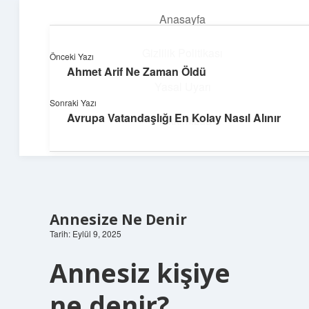
Anasayfa
menüyü
aç
Gizlilik Politikası
Önceki Yazı
Ahmet Arif Ne Zaman Öldü
Neşeli Bilgi Durağı
Yasal Uyarı
Sonraki Yazı
Hızlı hikayelerle gününü şenlendir!
Avrupa Vatandaşlığı En Kolay Nasıl Alınır
Hakkımızda
Annesize Ne Denir
Tarih: Eylül 9, 2025
Annesiz kişiye
ne denir?