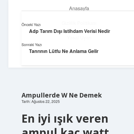
Anasayfa
menüyü
aç
Gizlilik Politikası
Önceki Yazı
Adp Tarım Dışı Istihdam Verisi Nedir
Neşeli Bilgi Durağı
Yasal Uyarı
Sonraki Yazı
Hızlı hikayelerle gününü şenlendir!
Tanrının Lütfu Ne Anlama Gelir
Hakkımızda
Ampullerde W Ne Demek
Tarih: Ağustos 22, 2025
En iyi ışık veren
ampul kaç watt