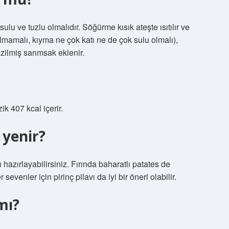
lu ve tuzlu olmalıdır. Söğürme kısık ateşte ısıtılır ve
lmamalı, kıyma ne çok katı ne de çok sulu olmalı),
ezilmiş sarımsak eklenir.
ik 407 kcal içerir.
 yenir?
azırlayabilirsiniz. Fırında baharatlı patates de
evenler için pirinç pilavı da iyi bir öneri olabilir.
mı?