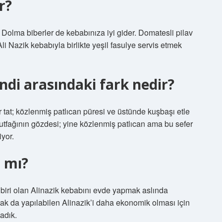
r?
. Dolma biberler de kebabınıza iyi gider. Domatesli pilav
li Nazik kebabıyla birlikte yeşil fasulye servis etmek
ndi arasındaki fark nedir?
tat; közlenmiş patlıcan püresi ve üstünde kuşbaşı etle
utfağının gözdesi; yine közlenmiş patlıcan ama bu sefer
iyor.
r mı?
 biri olan Alinazik kebabını evde yapmak aslında
k da yapılabilen Alinazik’i daha ekonomik olması için
adık.