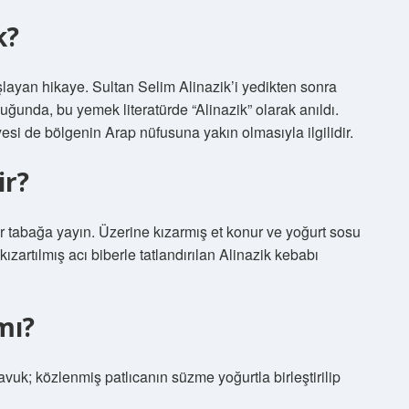
k?
layan hikaye. Sultan Selim Alinazik’i yedikten sonra
uğunda, bu yemek literatürde “Alinazik” olarak anıldı.
esi de bölgenin Arap nüfusuna yakın olmasıyla ilgilidir.
ir?
r tabağa yayın. Üzerine kızarmış et konur ve yoğurt sosu
ızartılmış acı biberle tatlandırılan Alinazik kebabı
mı?
vuk; közlenmiş patlıcanın süzme yoğurtla birleştirilip