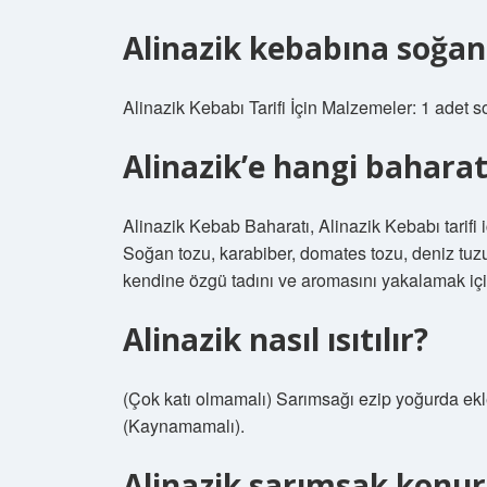
Alinazik kebabına soğa
Alinazik Kebabı Tarifi İçin Malzemeler: 1 adet 
Alinazik’e hangi bahara
Alinazik Kebab Baharatı, Alinazik Kebabı tarifi i
Soğan tozu, karabiber, domates tozu, deniz tuzu
kendine özgü tadını ve aromasını yakalamak için
Alinazik nasıl ısıtılır?
(Çok katı olmamalı) Sarımsağı ezip yoğurda ekley
(Kaynamamalı).
Alinazik sarımsak konu