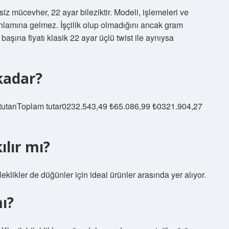
iz mücevher, 22 ayar bileziktir. Modeli, işlemeleri ve
u anlamına gelmez. İşçilik olup olmadığını ancak gram
başına fiyatı klasik 22 ayar üçlü twist ile aynıysa
kadar?
t tutarıToplam tutar0232.543,49 ₺65.086,99 ₺0321.904,27
ılır mı?
leklikler de düğünler için ideal ürünler arasında yer alıyor.
mı?