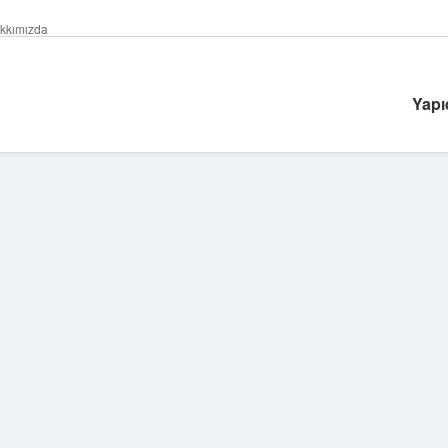
kkımızda
Yapı
Sidebar
ilbet yeni giriş 