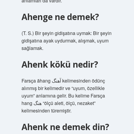
anlamları da vardır.
Ahenge ne demek?
(T. S.) Bir şeyin gidişatına uymak: Bir şeyin
gidişatına ayak uydurmak, alışmak, uyum
sağlamak.
Ahenk kökü nedir?
Farsça āhang آهنگ kelimesinden ödünç
alınmış bir kelimedir ve “uyum, özellikle
uyum” anlamına gelir. Bu kelime Farsça
hang هنگ “ölçü aleti, ölçü, nezaket”
kelimesinden türemiştir.
Ahenk ne demek din?