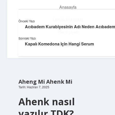
Anasayfa
menüyü
aç
Gizlilik Politikası
Önceki Yazı
Acıbadem Kurabiyesinin Adı Neden Acıbade
Neşeli Bilgi Durağı
Yasal Uyarı
Sonraki Yazı
Hızlı hikayelerle gününü şenlendir!
Kapalı Komedona Için Hangi Serum
Hakkımızda
Aheng Mi Ahenk Mi
Tarih: Haziran 7, 2025
Ahenk nasıl
yazılır TDK?