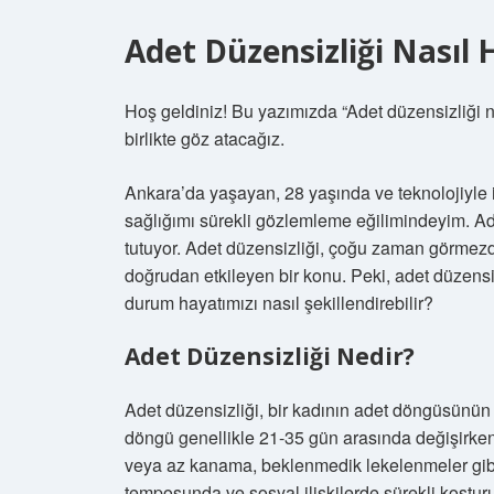
Adet Düzensizliği Nasıl 
Hoş geldiniz! Bu yazımızda “Adet düzensizliği 
birlikte göz atacağız.
Ankara’da yaşayan, 28 yaşında ve teknolojiyle iç
sağlığımı sürekli gözlemleme eğilimindeyim. A
tutuyor. Adet düzensizliği, çoğu zaman görmez
doğrudan etkileyen bir konu. Peki, adet düzensi
durum hayatımızı nasıl şekillendirebilir?
Adet Düzensizliği Nedir?
Adet düzensizliği, bir kadının adet döngüsünün
döngü genellikle 21-35 gün arasında değişirken, 
veya az kanama, beklenmedik lekelenmeler gibi
temposunda ve sosyal ilişkilerde sürekli koştur