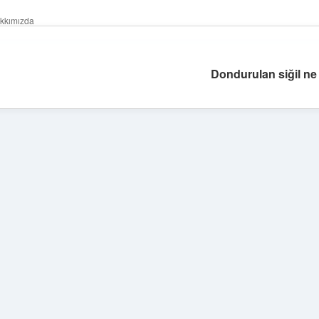
kkımızda
Dondurulan siğil n
Sidebar
ilbet yeni giriş