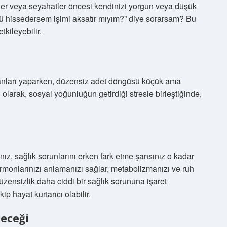
ler veya seyahatler öncesi kendinizi yorgun veya düşük
ötü hissedersem işimi aksatır mıyım?” diye sorarsam? Bu
kileyebilir.
l planları yaparken, düzensiz adet döngüsü küçük ama
 olarak, sosyal yoğunluğun getirdiği stresle birleştiğinde,
nız, sağlık sorunlarını erken fark etme şansınız o kadar
ormonlarınızı anlamanızı sağlar, metabolizmanızı ve ruh
üzensizlik daha ciddi bir sağlık sorununa işaret
 hayat kurtarıcı olabilir.
leceği