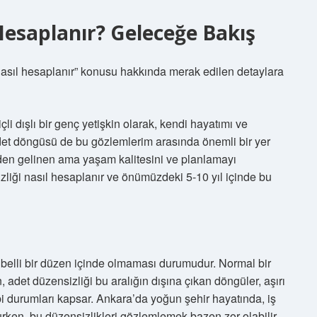
Hesaplanır? Geleceğe Bakış
nasıl hesaplanır” konusu hakkında merak edilen detaylara
li dışlı bir genç yetişkin olarak, kendi hayatımı ve
det döngüsü de bu gözlemlerim arasında önemli bir yer
den gelinen ama yaşam kalitesini ve planlamayı
zliği nasıl hesaplanır ve önümüzdeki 5-10 yıl içinde bu
 belli bir düzen içinde olmaması durumudur. Normal bir
adet düzensizliği bu aralığın dışına çıkan döngüler, aşırı
 durumları kapsar. Ankara’da yoğun şehir hayatında, iş
urken, bu düzensizlikleri gözlemlemek bazen zor olabilir.