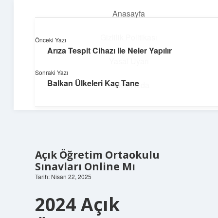
Anasayfa
menüyü
aç
Gizlilik Politikası
Önceki Yazı
Arıza Tespit Cihazı Ile Neler Yapılır
Neşeli Bilgi Durağı
Yasal Uyarı
Sonraki Yazı
Hızlı hikayelerle gününü şenlendir!
Balkan Ülkeleri Kaç Tane
Hakkımızda
Açık Öğretim Ortaokulu
Sınavları Online Mı
Tarih: Nisan 22, 2025
2024 Açık