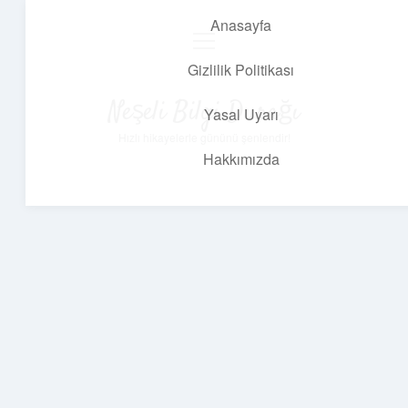
Anasayfa
menüyü
aç
Gizlilik Politikası
Neşeli Bilgi Durağı
Yasal Uyarı
Hızlı hikayelerle gününü şenlendir!
Hakkımızda