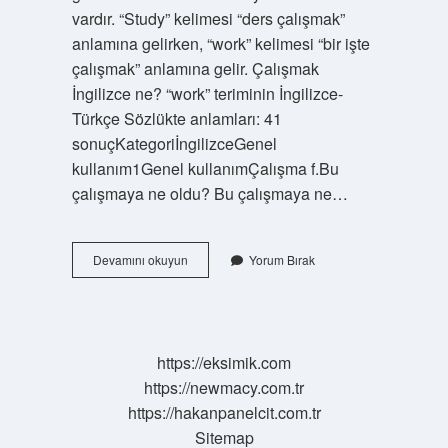
vardır. “Study” kelimesi “ders çalışmak”
anlamına gelirken, “work” kelimesi “bir işte
çalışmak” anlamına gelir. Çalışmak
İngilizce ne? “work” teriminin İngilizce-
Türkçe Sözlükte anlamları: 41
sonuçKategoriİngilizceGenel
kullanım1Genel kullanımÇalışma f.Bu
çalışmaya ne oldu? Bu çalışmaya ne…
Work
Devamını okuyun
Yorum Bırak
Ingilizcesi
Ne
https://eksimik.com
https://newmacy.com.tr
https://hakanpanelcit.com.tr
Sitemap