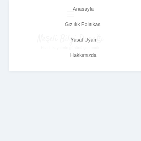
Anasayfa
menüyü
aç
Gizlilik Politikası
Neşeli Bilgi Durağı
Yasal Uyarı
Hızlı hikayelerle gününü şenlendir!
Hakkımızda