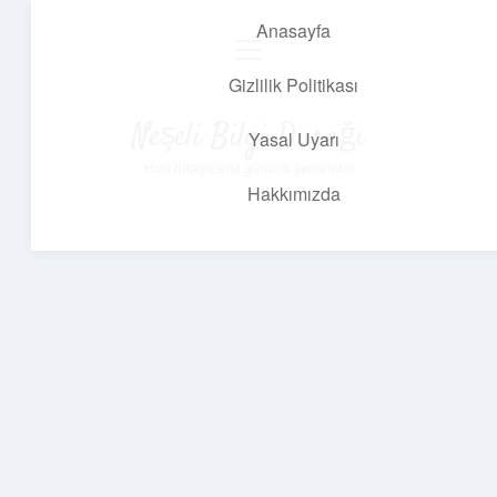
Anasayfa
menüyü
aç
Gizlilik Politikası
Neşeli Bilgi Durağı
Yasal Uyarı
Hızlı hikayelerle gününü şenlendir!
Hakkımızda