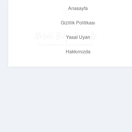
Anasayfa
menüyü
aç
Gizlilik Politikası
Neşeli Bilgi Durağı
Yasal Uyarı
Hızlı hikayelerle gününü şenlendir!
Hakkımızda