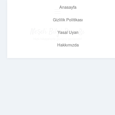
Anasayfa
menüyü
aç
Gizlilik Politikası
Neşeli Bilgi Durağı
Yasal Uyarı
Hızlı hikayelerle gününü şenlendir!
Hakkımızda