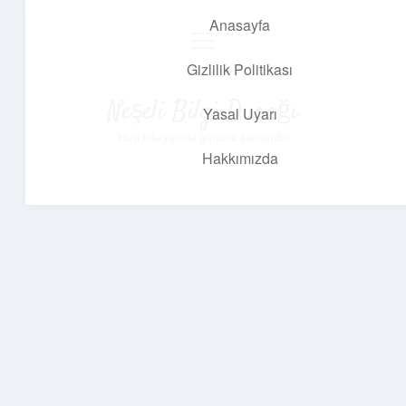
Anasayfa
menüyü
aç
Gizlilik Politikası
Neşeli Bilgi Durağı
Yasal Uyarı
Hızlı hikayelerle gününü şenlendir!
Hakkımızda