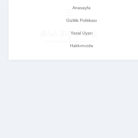
Anasayfa
menüyü
aç
Gizlilik Politikası
Neşeli Bilgi Durağı
Yasal Uyarı
Hızlı hikayelerle gününü şenlendir!
Hakkımızda