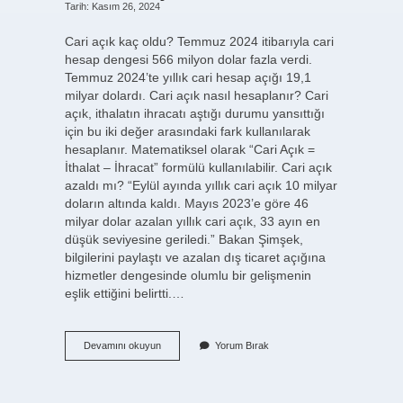
Tarih: Kasım 26, 2024
Cari açık kaç oldu? Temmuz 2024 itibarıyla cari
hesap dengesi 566 milyon dolar fazla verdi.
Temmuz 2024’te yıllık cari hesap açığı 19,1
milyar dolardı. Cari açık nasıl hesaplanır? Cari
açık, ithalatın ihracatı aştığı durumu yansıttığı
için bu iki değer arasındaki fark kullanılarak
hesaplanır. Matematiksel olarak “Cari Açık =
İthalat – İhracat” formülü kullanılabilir. Cari açık
azaldı mı? “Eylül ayında yıllık cari açık 10 milyar
doların altında kaldı. Mayıs 2023’e göre 46
milyar dolar azalan yıllık cari açık, 33 ayın en
düşük seviyesine geriledi.” Bakan Şimşek,
bilgilerini paylaştı ve azalan dış ticaret açığına
hizmetler dengesinde olumlu bir gelişmenin
eşlik ettiğini belirtti.…
2024
Devamını okuyun
Yorum Bırak
Cari
Açık
Ne
Kadar