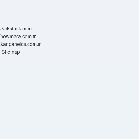
s://eksimik.com
//newmacy.com.tr
hakanpanelcit.com.tr
Sitemap