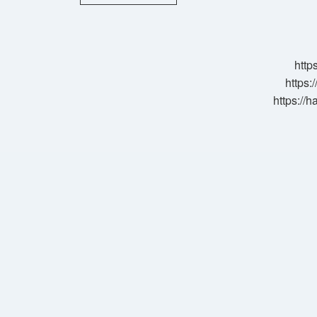
Fizyolojisi
Neyi
Inceler
http
https:
https://