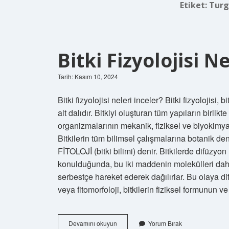
Etiket:
Turg
Bitki Fizyolojisi N
Tarih: Kasım 10, 2024
Bitki fizyolojisi neleri inceler? Bitki fizyolojisi, 
alt dalıdır. Bitkiyi oluşturan tüm yapıların birlikt
organizmalarının mekanik, fiziksel ve biyokimyasa
Bitkilerin tüm bilimsel çalışmalarına botanik den
FİTOLOJİ (bitki bilimi) denir. Bitkilerde difüzyon
konulduğunda, bu iki maddenin molekülleri daha
serbestçe hareket ederek dağılırlar. Bu olaya dif
veya fitomorfoloji, bitkilerin fiziksel formunun 
Bitki
Devamını okuyun
Yorum Bırak