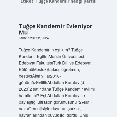
Etiket:
Tuğçe Kandemir hangi partili
Tuğçe Kandemir Evleniyor
Mu
Tarih: Aralık 22, 2024
Tuğçe Kandemir’in eşi kim? Tuğçe
KandemirEğitimMersin Üniversitesi
Edebiyat FakültesiTürk Dili ve Edebiyatı
BölümüMeslekŞarkıcı, öğretmen,
besteciAktif yıllar2018-
günümüzEvlilikAbdullah Karatay (d.
2023)2 satır daha Tuğçe Kandemir evlimi
hamile mi? Eşi Abdullah Karatay ile
paylaştığı ultrason görüntüsünü “2+süt =
nazar” emojisiyle duyuran şarkıcı,
hayranlarından büyük ilgi gördü. Ünlü