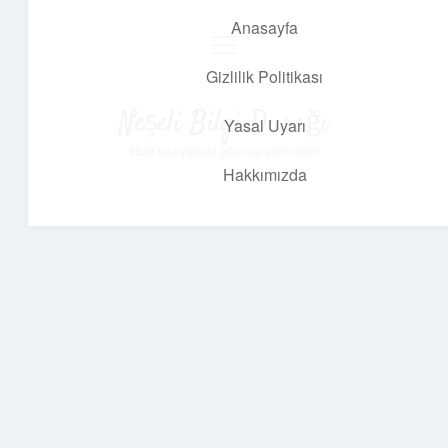
Anasayfa
menüyü
aç
Gizlilik Politikası
Neşeli Bilgi Durağı
Yasal Uyarı
Hızlı hikayelerle gününü şenlendir!
Hakkımızda