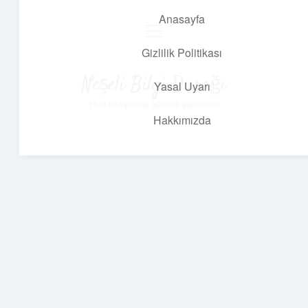
Anasayfa
menüyü
aç
Gizlilik Politikası
Neşeli Bilgi Durağı
Yasal Uyarı
Hızlı hikayelerle gününü şenlendir!
Hakkımızda