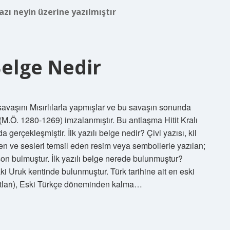
yazı neyin üzerine yazılmıştır
 Belge Nedir
lk savaşını Mısırlılarla yapmışlar ve bu savaşın sonunda
 (M.Ö. 1280-1269) imzalanmıştır. Bu antlaşma Hitit Kralı
da gerçekleşmiştir. İlk yazılı belge nedir? Çivi yazısı, kil
gören ve sesleri temsil eden resim veya sembollerle yazılan;
a son bulmuştur. İlk yazılı belge nerede bulunmuştur?
ki Uruk kentinde bulunmuştur. Türk tarihine ait en eski
zıtları), Eski Türkçe döneminden kalma…