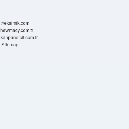
s://eksimik.com
//newmacy.com.tr
hakanpanelcit.com.tr
Sitemap