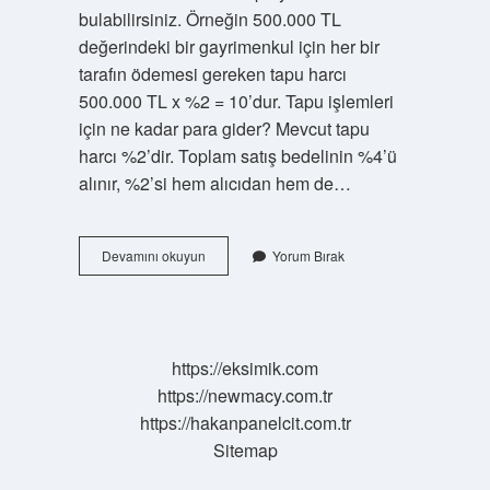
bulabilirsiniz. Örneğin 500.000 TL
değerindeki bir gayrimenkul için her bir
tarafın ödemesi gereken tapu harcı
500.000 TL x %2 = 10’dur. Tapu işlemleri
için ne kadar para gider? Mevcut tapu
harcı %2’dir. Toplam satış bedelinin %4’ü
alınır, %2’si hem alıcıdan hem de…
Tapu
Devamını okuyun
Yorum Bırak
Masrafı
Ne
Kadar
2024
https://eksimik.com
https://newmacy.com.tr
https://hakanpanelcit.com.tr
Sitemap