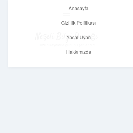
Anasayfa
menüyü
aç
Gizlilik Politikası
Neşeli Bilgi Durağı
Yasal Uyarı
Hızlı hikayelerle gününü şenlendir!
Hakkımızda