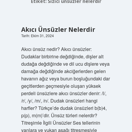
Etiket:
Sızıcı ünsüzler nelerdir
Akıcı Ünsüzler Nelerdir
Tarih: Ekim 31, 2024
Akıcı ünsüz nedir? Akıcı ünsüzler:
Dudaklar birbirine değdiğinde, dişler alt
dudağa değdiğinde ve dil ucu dişlere veya
damağa değdiğinde akciğerlerden gelen
havanın ağız veya burun boşluğundaki dar
geçitlerden geçmesiyle oluşan yüksek
perdeli ünsüzlere akıcı ünsüzler denir: /l/,
/r/, /y/, /m/, /n/. Dudak ünsüzleri hangi
harfler? Türkçe’de dudak ünsüzleri b(b)4,
p(p), m(m)’dir. Ünsüz türleri nelerdir?
Titreşimle İlgili Ünsüzler Ses tellerinin
yanlara ve yukarı aşağı titreşmesiyle