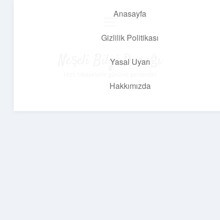
Anasayfa
menüyü
aç
Gizlilik Politikası
Neşeli Bilgi Durağı
Yasal Uyarı
Hızlı hikayelerle gününü şenlendir!
Hakkımızda