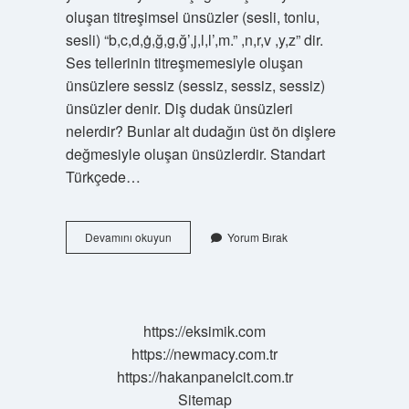
oluşan titreşimsel ünsüzler (sesli, tonlu,
sesli) “b,c,d,ġ,ğ,g,ğ’,j,l,l’,m.” ,n,r,v ,y,z” dir.
Ses tellerinin titreşmemesiyle oluşan
ünsüzlere sessiz (sessiz, sessiz, sessiz)
ünsüzler denir. Diş dudak ünsüzleri
nelerdir? Bunlar alt dudağın üst ön dişlere
değmesiyle oluşan ünsüzlerdir. Standart
Türkçede…
Akıcı
Devamını okuyun
Yorum Bırak
Ünsüzler
Nelerdir
https://eksimik.com
https://newmacy.com.tr
https://hakanpanelcit.com.tr
Sitemap