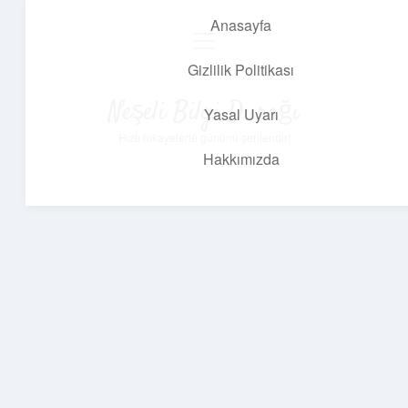
Anasayfa
menüyü
aç
Gizlilik Politikası
Neşeli Bilgi Durağı
Yasal Uyarı
Hızlı hikayelerle gününü şenlendir!
Hakkımızda