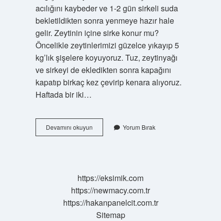
acılığını kaybeder ve 1-2 gün sirkeli suda
bekletildikten sonra yenmeye hazır hale
gelir. Zeytinin içine sirke konur mu?
Öncelikle zeytinlerimizi güzelce yıkayıp 5
kg’lık şişelere koyuyoruz. Tuz, zeytinyağı
ve sirkeyi de ekledikten sonra kapağını
kapatıp birkaç kez çevirip kenara alıyoruz.
Haftada bir iki…
Sirke
Devamını okuyun
Yorum Bırak
Zeytinin
Tuzunu
Alır
Mı
https://eksimik.com
https://newmacy.com.tr
https://hakanpanelcit.com.tr
Sitemap