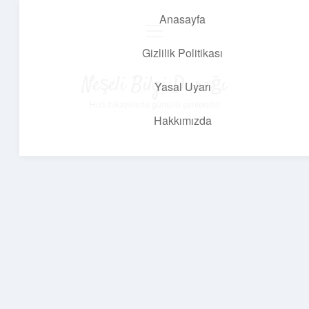
Anasayfa
menüyü
aç
Gizlilik Politikası
Neşeli Bilgi Durağı
Yasal Uyarı
Hızlı hikayelerle gününü şenlendir!
Hakkımızda