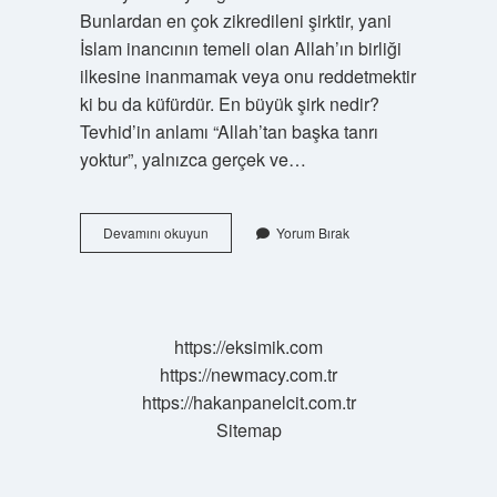
Bunlardan en çok zikredileni şirktir, yani
İslam inancının temeli olan Allah’ın birliği
ilkesine inanmamak veya onu reddetmektir
ki bu da küfürdür. En büyük şirk nedir?
Tevhid’in anlamı “Allah’tan başka tanrı
yoktur”, yalnızca gerçek ve…
Neler
Devamını okuyun
Yorum Bırak
Şirke
Girer
https://eksimik.com
https://newmacy.com.tr
https://hakanpanelcit.com.tr
Sitemap