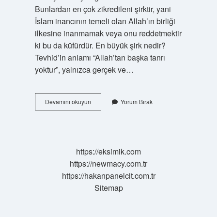
Bunlardan en çok zikredileni şirktir, yani
İslam inancının temeli olan Allah’ın birliği
ilkesine inanmamak veya onu reddetmektir
ki bu da küfürdür. En büyük şirk nedir?
Tevhid’in anlamı “Allah’tan başka tanrı
yoktur”, yalnızca gerçek ve…
Neler
Devamını okuyun
Yorum Bırak
Şirke
Girer
https://eksimik.com
https://newmacy.com.tr
https://hakanpanelcit.com.tr
Sitemap