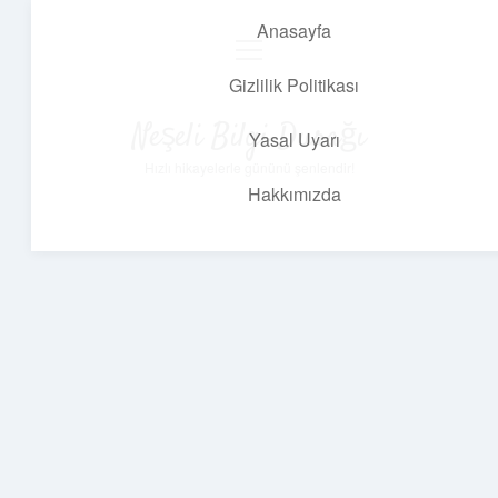
Anasayfa
menüyü
aç
Gizlilik Politikası
Neşeli Bilgi Durağı
Yasal Uyarı
Hızlı hikayelerle gününü şenlendir!
Hakkımızda